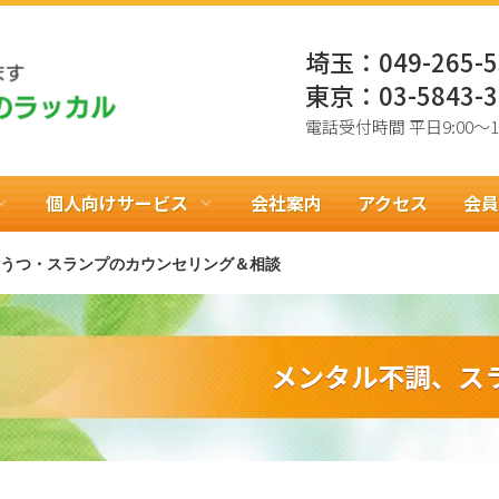
埼玉：
049-265-
東京：
03-5843-
電話受付時間 平日9:00〜18
個人向けサービス
会社案内
アクセス
会員
うつ・スランプのカウンセリング＆相談
ック
ル強化、メンタルトレーニング
研修
カウンセラー派遣
キャリアカウンセリング、相
パワハラ防止法対応
ツメンタル
コーチング
依存カウンセリング（禁煙、禁
トレスコントロール、対人関係力向上）
料金
サービス
メンタル不調、ス