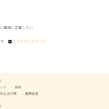
実に職場に定着したい
ます
ＥＡＰネットワーク
）
ック
研修
防止法対策
健康経営
）