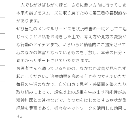
一人でもがけばもがくほど、さらに悪い方向に行ってしま
本来の調子をスムーズに取り戻すために第三者の客観的な
があります。
ぜひ当社のメンタルサービスを状況改善の一助としてご活
じっくりとお話をお聴きした上で、考え方や見方の変換か
な行動のアイデアまで、いろいろと積極的にご提案させて
心のなかの障害となっているものを手放し、本来の自分・
両面からサポートさせていただきます。
お医者さんへ通っているものの、なかなか改善が見られず
起こしください。治療効果を高める何かをつかんでいただ
毎日の生活のなかで、自分自身で思考・感情面を整えたり
取り組みによって、想像以上の成果を生み出す可能性があ
精神科医との連携などで、うつ病をはじめとする症状が重
経験も豊富であり、様々なネットワークを活用した効果に
す。