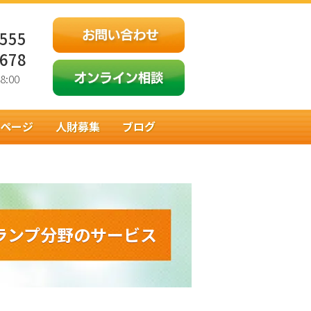
5555
3678
:00
ページ
人財募集
ブログ
談
健康経営
法律＆メンタル相談
料金
酒、禁ギャンブル等）
一覧
ランプ分野のサービス